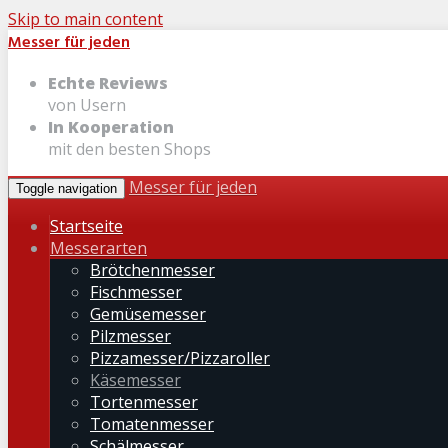
Skip to main content
Messer für jeden
Echte Reviews
von Usern
In Kooperation
mit den besten Shops
Messer für jeden
Toggle navigation
Startseite
Messerarten
Brötchenmesser
Fischmesser
Gemüsemesser
Pilzmesser
Pizzamesser/Pizzaroller
Käsemesser
Tortenmesser
Tomatenmesser
Schälmesser