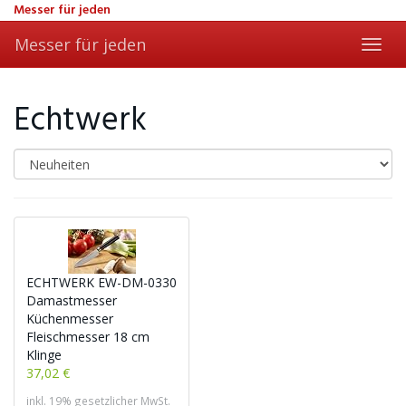
Skip
Messer für jeden
to
Messer für jeden
main
Toggl
content
navig
Echtwerk
ECHTWERK EW-DM-0330
Damastmesser
Küchenmesser
Fleischmesser 18 cm
Klinge
37,02 €
inkl. 19% gesetzlicher MwSt.