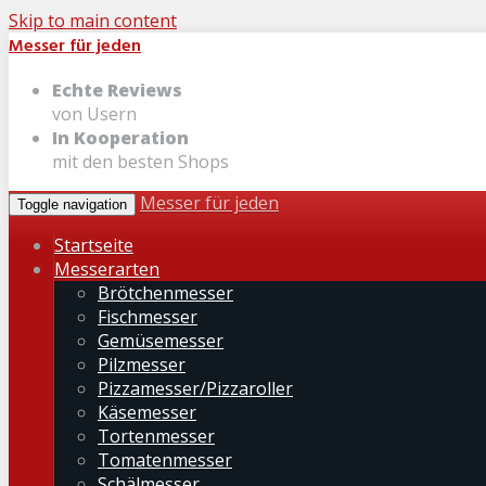
Skip to main content
Messer für jeden
Echte Reviews
von Usern
In Kooperation
mit den besten Shops
Messer für jeden
Toggle navigation
Startseite
Messerarten
Brötchenmesser
Fischmesser
Gemüsemesser
Pilzmesser
Pizzamesser/Pizzaroller
Käsemesser
Tortenmesser
Tomatenmesser
Schälmesser